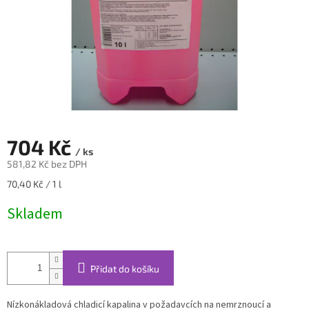
704 Kč
/ ks
581,82 Kč bez DPH
Měrná
70,40 Kč / 1 l
cena:
Skladem
Přidat do košíku
Nízkonákladová chladicí kapalina v požadavcích na nemrznoucí a