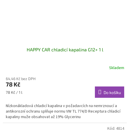
HAPPY CAR chladicí kapalina G12+ 1 l
Skladem
64,46 Kč bez DPH
78 Kč
Měrná
78 Kč / 1 l
Do košíku
cena:
Nízkonákladová chladicí kapalina v požadavcích na nemrznoucí a
antikorozní ochranu splňuje normu VW TL 774/D Receptura chladicí
kapaliny muže obsahovat až 19% Glycerinu
Kód:
4814