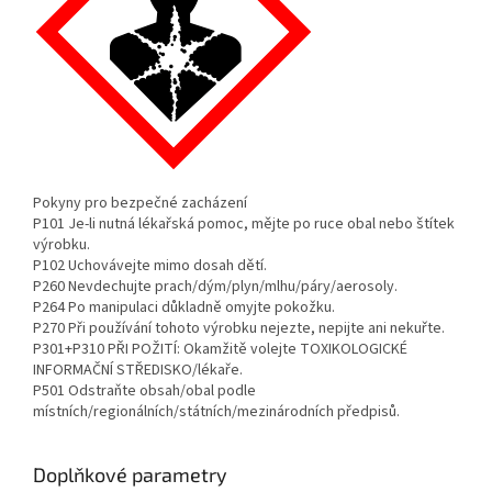
Pokyny pro bezpečné zacházení
P101 Je-li nutná lékařská pomoc, mějte po ruce obal nebo štítek
výrobku.
P102 Uchovávejte mimo dosah dětí.
P260 Nevdechujte prach/dým/plyn/mlhu/páry/aerosoly.
P264 Po manipulaci důkladně omyjte pokožku.
P270 Při používání tohoto výrobku nejezte, nepijte ani nekuřte.
P301+P310 PŘI POŽITÍ: Okamžitě volejte TOXIKOLOGICKÉ
INFORMAČNÍ STŘEDISKO/lékaře.
P501 Odstraňte obsah/obal podle
místních/regionálních/státních/mezinárodních předpisů.
Doplňkové parametry