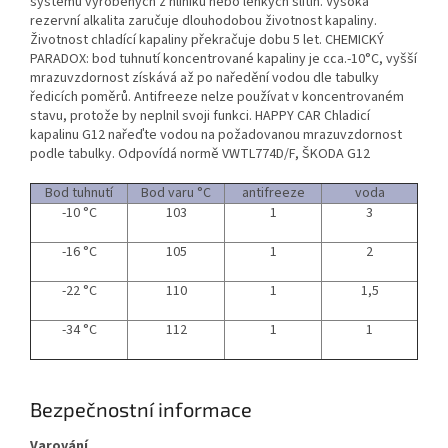
systémů vyrobených z hliníku nebo lehkých slitin. Vysoká
rezervní alkalita zaručuje dlouhodobou životnost kapaliny.
Životnost chladící kapaliny překračuje dobu 5 let. CHEMICKÝ
PARADOX: bod tuhnutí koncentrované kapaliny je cca.-10°C, vyšší
mrazuvzdornost získává až po naředění vodou dle tabulky
ředicích poměrů. Antifreeze nelze používat v koncentrovaném
stavu, protože by neplnil svoji funkci. HAPPY CAR Chladicí
kapalinu G12 nařeďte vodou na požadovanou mrazuvzdornost
podle tabulky. Odpovídá normě VWTL774D/F, ŠKODA G12
Bod tuhnutí
Bod varu °C
antifreeze
voda
-10 °C
103
1
3
-16 °C
105
1
2
-22 °C
110
1
1,5
-34 °C
112
1
1
Bezpečnostní informace
Varování