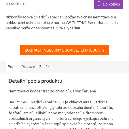
Měrná
69,12 Kč / 1 l
Do košíku
cena:
Nízkonákladová chladicí kapalina v požadavcích na nemrznoucí a
antikorozní ochranu splňuje normu VW TL 774/D Receptura chladicí
kapaliny muže obsahovat až 19% Glycerinu
ZOBRAZIT VŠECHNY SOUVISEJÍCÍ PRODUKTY
Popis
Diskuze
Značka
Detailní popis produktu
Nemrznoucí koncentrát do chladičů Barva: červená
HAPPY CAR Chladicí kapalina G12 je chladící mrazuvzdorná
kapalina na bázi ethylenglykolu bez obsahu dusitanů, borátů,
fosfátů, aminů, silikátů nebo molybdenanů. Přítomnost
speciálních organických inhibitorů zaručuje vynikající ochranu
chladících systémů všech typů spalovacích motorů, zejména