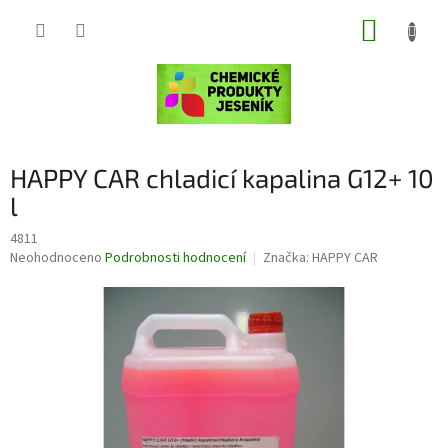
Přejít
NÁKUP
na
obsah
KOŠÍK
HAPPY CAR chladicí kapalina G12+ 10
l
4811
Průměrné
Neohodnoceno
Podrobnosti hodnocení
Značka:
HAPPY CAR
hodnocení
produktu
je
0,0
z
5
hvězdiček.