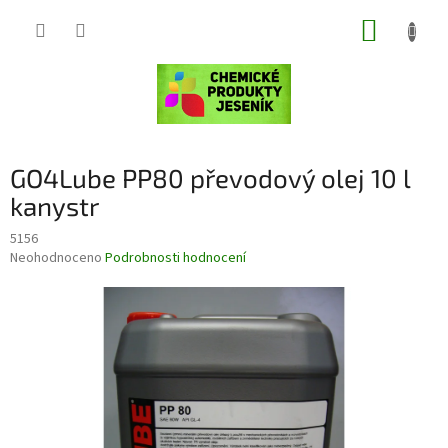
Přejít
NÁKUP
na
obsah
KOŠÍK
GO4Lube PP80 převodový olej 10 l
kanystr
5156
Průměrné
Neohodnoceno
Podrobnosti hodnocení
hodnocení
produktu
je
0,0
z
5
hvězdiček.