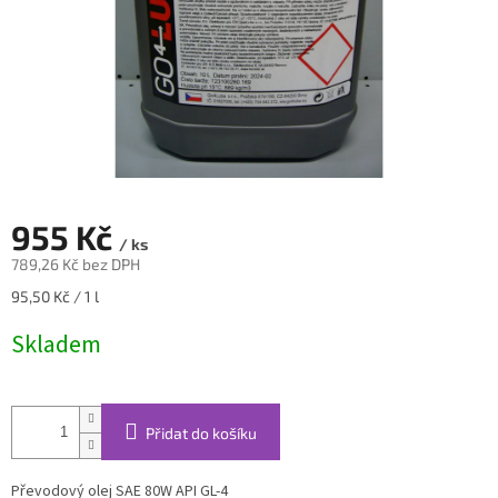
955 Kč
/ ks
789,26 Kč bez DPH
Měrná
95,50 Kč / 1 l
cena:
Skladem
Přidat do košíku
Převodový olej SAE 80W API GL-4