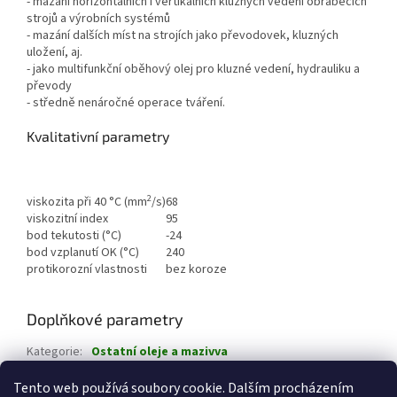
- mazání horizontálních i vertikálních kluzných vedení obráběcích
strojů a výrobních systémů
- mazání dalších míst na strojích jako převodovek, kluzných
uložení, aj.
- jako multifunkční oběhový olej pro kluzné vedení, hydrauliku a
převody
- středně nenáročné operace tváření.
Kvalitativní parametry
2
viskozita při 40 °C (mm
/s)
68
viskozitní index
95
bod tekutosti (°C)
-24
bod vzplanutí OK (°C)
240
protikorozní vlastnosti
bez koroze
Doplňkové parametry
Kategorie
:
Ostatní oleje a mazivva
Hmotnost
:
10 kg
Tento web používá soubory cookie. Dalším procházením