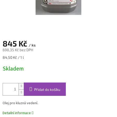
845 Kč
/ ks
698,35 Kč bez DPH
Měrná
84,50 Kč / 1 l
cena:
Skladem
Přidat do košíku
Olej pro kluzná vedení.
Detailní informace