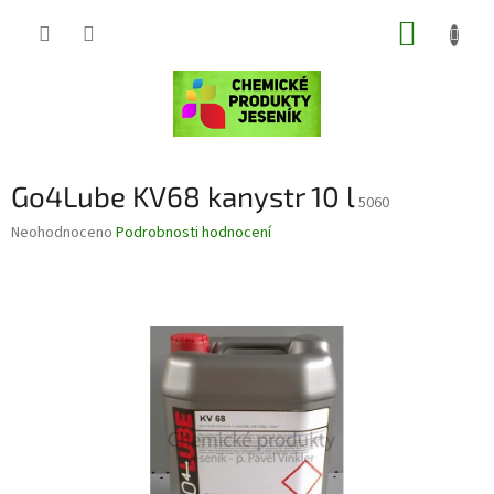
Přejít
NÁKUP
na
obsah
KOŠÍK
Go4Lube KV68 kanystr 10 l
5060
Průměrné
Neohodnoceno
Podrobnosti hodnocení
hodnocení
produktu
je
0,0
z
5
hvězdiček.