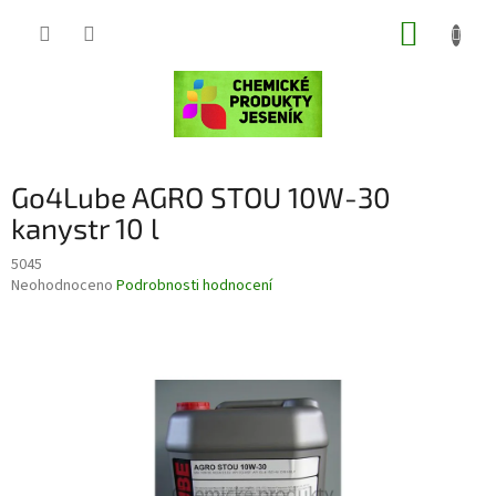
Přejít
NÁKUP
na
obsah
KOŠÍK
Go4Lube AGRO STOU 10W-30
kanystr 10 l
5045
Průměrné
Neohodnoceno
Podrobnosti hodnocení
hodnocení
produktu
je
0,0
z
5
hvězdiček.