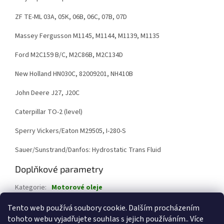
ZF TE-ML 03A, 05K, 06B, 06C, 07B, 07D
Massey Fergusson M1145, M1144, M1139, M1135
Ford M2C159 B/C, M2C86B, M2C134D
New Holland HN030C, 82009201, NH410B
John Deere J27, J20C
Caterpillar TO-2 (level)
Sperry Vickers/Eaton M29505, I-280-S
Sauer/Sunstrand/Danfos: Hydrostatic Trans Fluid
Doplňkové parametry
Kategorie
:
Motorové oleje
Hmotnost
:
10 kg
Tento web používá soubory cookie. Dalším procházením
tohoto webu vyjadřujete souhlas s jejich používáním.. Více