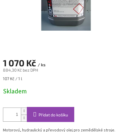
1 070 Kč
/ ks
884,30 Kč bez DPH
Měrná
107 Kč / 1 l
cena:
Skladem
Přidat do košíku
Motorový, hydraulický a převodový olej pro zemědělské stroje.