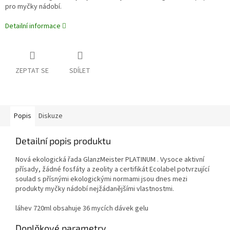
pro myčky nádobí.
Detailní informace
ZEPTAT SE
SDÍLET
Popis
Diskuze
Detailní popis produktu
Nová ekologická řada GlanzMeister PLATINUM . Vysoce aktivní
přísady, žádné fosfáty a zeolity a certifikát Ecolabel potvrzující
soulad s přísnými ekologickými normami jsou dnes mezi
produkty myčky nádobí nejžádanějšími vlastnostmi.
láhev 720ml obsahuje 36 mycích dávek gelu
Doplňkové parametry