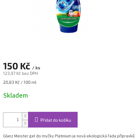
150 Kč
/ ks
123,97 Kč bez DPH
Měrná
20,83 Kč / 100 ml
cena:
Skladem
Přidat do košíku
Glanz Meister gel do myčky Platinium je nová ekologická řada přípravků