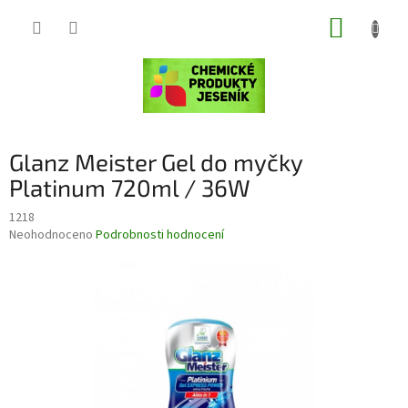
Přejít
NÁKUP
na
obsah
KOŠÍK
Glanz Meister Gel do myčky
Platinum 720ml / 36W
1218
Průměrné
Neohodnoceno
Podrobnosti hodnocení
hodnocení
produktu
je
0,0
z
5
hvězdiček.