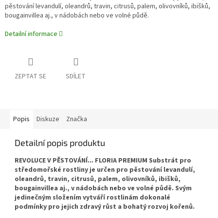
pěstování levandulí, oleandrů, travin, citrusů, palem, olivovníků, ibišků,
bougainvillea aj., v nádobách nebo ve volné půdě.
Detailní informace
ZEPTAT SE
SDÍLET
Popis
Diskuze
Značka
Detailní popis produktu
REVOLUCE V PĚSTOVÁNÍ...
FLORIA PREMIUM Substrát pro
středomořské rostliny
je určen pro pěstování levandulí,
oleandrů, travin, citrusů, palem, olivovníků, ibišků,
bougainvillea aj., v nádobách nebo ve volné půdě. Svým
jedinečným složením vytváří rostlinám dokonalé
podmínky pro jejich zdravý růst a bohatý rozvoj kořenů.