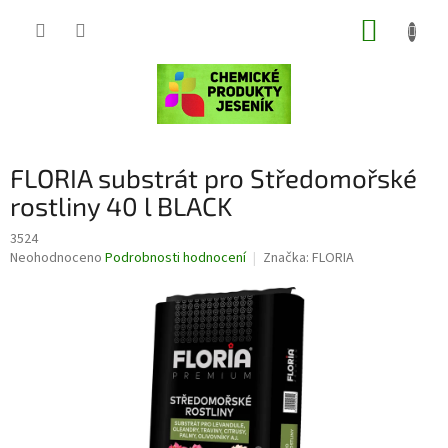
Přejít
NÁKUP
na
obsah
KOŠÍK
FLORIA substrát pro Středomořské
rostliny 40 l BLACK
3524
Průměrné
Neohodnoceno
Podrobnosti hodnocení
Značka:
FLORIA
hodnocení
produktu
je
0,0
z
5
hvězdiček.