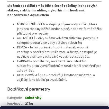
Složení:
speciální směs bílé a černé rašeliny, kokosových
vláken, s aktivním uhlím, mykorhizními houbami,
bentonitem a AquaCellem
MYKORHIZNÍ HOUBY – zlepšují příjem vody a živin, které
jsou pro rostliny běžně nedostupné, nebo ve formě těžko
přístupné pro rostliny
AKTIVNÍ UHLÍ – díky svému velkému aktivnímu povrchu je
schopno poutat více vody a živin v substrátu
PEMZA – lehký porézní přírodní materiál, výborně
zadržuje v porézní struktuře vodu a živiny, postupně je
uvolňuje a přitom zachovává vzdušnost substrátu.
LIADRAIN – pomáhá zvyšovat vzdušnou strukturu
substrátu a tím vytváří kořenům rostlin lepší prostředí pro
zdravý růst.
KOKOSOVÁ VLÁKNA – prodlužují životnost substrátu a
zajišťují jeho ideální provzdušnění.
Doplňkové parametry
Kategorie
:
Substráty
Hmotnost
:
27 kg