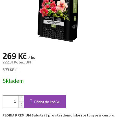
269 Kč
/ ks
222,31 Kč bez DPH
Měrná
6,73 Kč / 1 l
cena:
Skladem
Přidat do košíku
FLORIA PREMIUM Substrát pro středomořské rostliny
je určen pro