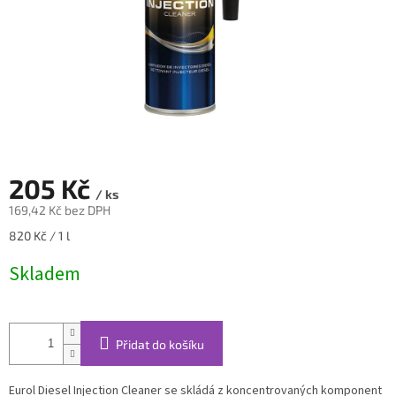
205 Kč
/ ks
169,42 Kč bez DPH
Měrná
820 Kč / 1 l
cena:
Skladem
Přidat do košíku
Eurol Diesel Injection Cleaner se skládá z koncentrovaných komponent