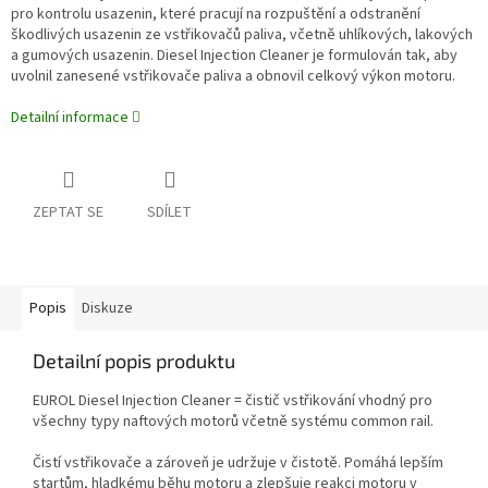
pro kontrolu usazenin, které pracují na rozpuštění a odstranění
škodlivých usazenin ze vstřikovačů paliva, včetně uhlíkových, lakových
a gumových usazenin. Diesel Injection Cleaner je formulován tak, aby
uvolnil zanesené vstřikovače paliva a obnovil celkový výkon motoru.
Detailní informace
ZEPTAT SE
SDÍLET
Popis
Diskuze
Detailní popis produktu
EUROL Diesel Injection Cleaner = čistič vstřikování vhodný pro
všechny typy naftových motorů včetně systému common rail.
Čistí vstřikovače a zároveň je udržuje v čistotě. Pomáhá lepším
startům, hladkému běhu motoru a zlepšuje reakci motoru v