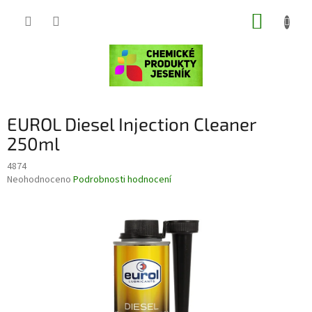
Přejít
NÁKUP
na
obsah
KOŠÍK
EUROL Diesel Injection Cleaner
250ml
4874
Průměrné
Neohodnoceno
Podrobnosti hodnocení
hodnocení
produktu
je
0,0
z
5
hvězdiček.