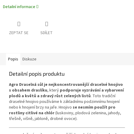
Detailní informace
ZEPTAT SE
SDÍLET
Popis
Diskuze
Detailní popis produktu
Agro Draselná sůl je nejkoncentrovanější draselné hnojivo
s obsahem draslíku
, který
podporuje vyzrávání a vybarvení
plodů a květů a zdravý růst zelených listů
. Toto tradiční
draselné hnojivo používáme k základnímu podzimnímu hnojení
nebo k hnojení brzy na jaře. Hnojivo
se nesmím použít pro
rostliny citlivé na chlór
(luskoviny, plodová zelenina, jahody,
třešně, višně, jabloně, drobné ovoce).