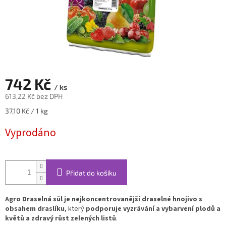
742 Kč
/ ks
613,22 Kč bez DPH
Měrná
37,10 Kč / 1 kg
cena:
Vyprodáno
Přidat do košíku
Agro Draselná sůl je nejkoncentrovanější draselné hnojivo s
obsahem draslíku
, který
podporuje vyzrávání a vybarvení plodů a
květů a zdravý růst zelených listů
.