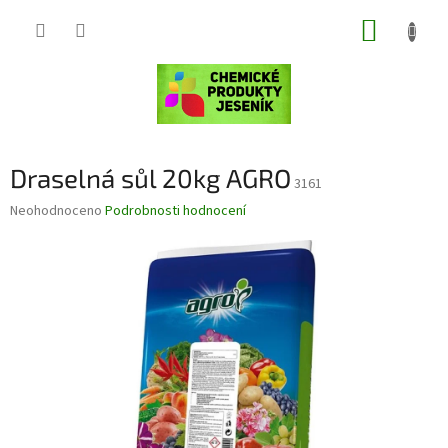
Přejít
NÁKUP
na
obsah
KOŠÍK
Draselná sůl 20kg AGRO
3161
Průměrné
Neohodnoceno
Podrobnosti hodnocení
hodnocení
produktu
je
0,0
z
5
hvězdiček.