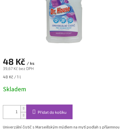
48 Kč
/ ks
39,67 Kč bez DPH
Měrná
48 Kč / 1 l
cena:
Skladem
Přidat do košíku
Univerzální čistič s Marseillským mýdlem na mytí podlah s příjemnou