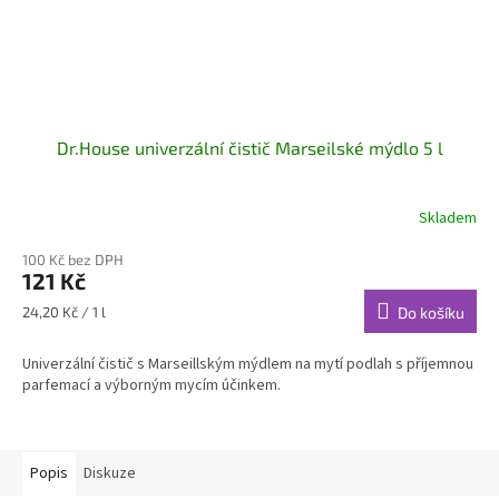
Dr.House univerzální čistič Marseilské mýdlo 5 l
Skladem
100 Kč bez DPH
121 Kč
Měrná
24,20 Kč / 1 l
Do košíku
cena:
Univerzální čistič s Marseillským mýdlem na mytí podlah s příjemnou
parfemací a výborným mycím účinkem.
Popis
Diskuze