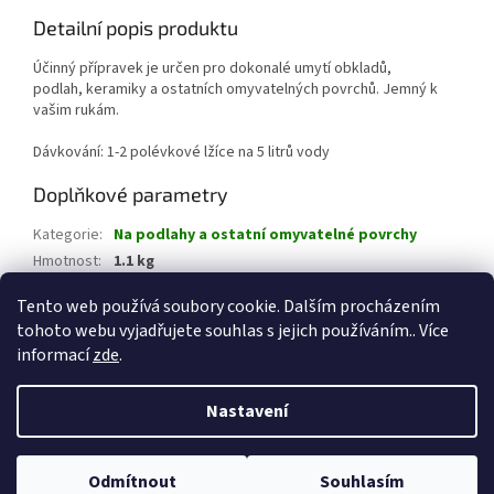
Detailní popis produktu
Účinný přípravek je určen pro dokonalé umytí obkladů,
podlah, keramiky a ostatních omyvatelných povrchů. Jemný k
vašim rukám.
Dávkování: 1-2 polévkové lžíce na 5 litrů vody
Doplňkové parametry
Kategorie
:
Na podlahy a ostatní omyvatelné povrchy
Hmotnost
:
1.1 kg
EAN
:
8594057120887
Tento web používá soubory cookie. Dalším procházením
tohoto webu vyjadřujete souhlas s jejich používáním.. Více
Z
informací
zde
.
á
Vytvořil Shoptet
p
Nastavení
a
t
Copyright 2026
CHEMICKÉ PRODUKTY Jeseník
. Všechna práva
í
Odmítnout
Souhlasím
vyhrazena.