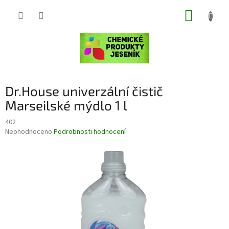
Přejít
NÁKUP
na
obsah
KOŠÍK
Dr.House univerzální čistič
Marseilské mýdlo 1 l
402
Průměrné
Neohodnoceno
Podrobnosti hodnocení
hodnocení
produktu
je
0,0
z
5
hvězdiček.