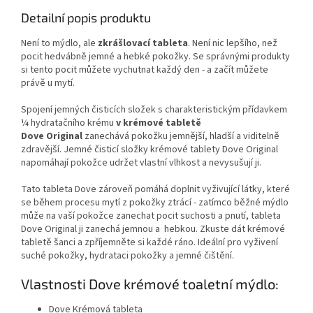
Detailní popis produktu
Není to mýdlo, ale
zkrášlovací tableta
. Není nic lepšího, než
pocit hedvábně jemné a hebké pokožky. Se správnými produkty
si tento pocit můžete vychutnat každý den - a začít můžete
právě u mytí.
Spojení jemných čisticích složek s charakteristickým přídavkem
¼ hydratačního krému
v krémové tabletě
Dove Original
zanechává pokožku jemnější, hladší a viditelně
zdravější. Jemné čisticí složky krémové tablety Dove Original
napomáhají pokožce udržet vlastní vlhkost a nevysušují ji.
Tato tableta Dove zároveň pomáhá doplnit vyživující látky, které
se během procesu mytí z pokožky ztrácí - zatímco běžné mýdlo
může na vaší pokožce zanechat pocit suchosti a pnutí, tableta
Dove Original ji zanechá jemnou a hebkou. Zkuste dát krémové
tabletě šanci a zpříjemněte si každé ráno. Ideální pro vyživení
suché pokožky, hydrataci pokožky a jemné čištění.
Vlastnosti Dove krémové toaletní mýdlo:
Dove Krémová tableta