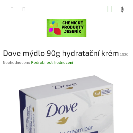
Přejít
NÁKUP
na
obsah
KOŠÍK
Dove mýdlo 90g hydratační krém
1920
Průměrné
Neohodnoceno
Podrobnosti hodnocení
hodnocení
produktu
je
0,0
z
5
hvězdiček.