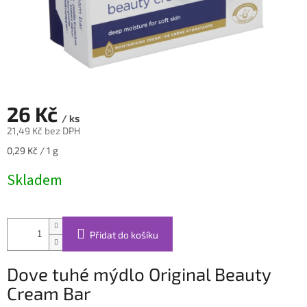
26 Kč
/ ks
21,49 Kč bez DPH
Měrná
0,29 Kč / 1 g
cena:
Skladem
Přidat do košíku
Dove tuhé mýdlo Original Beauty
Cream Bar