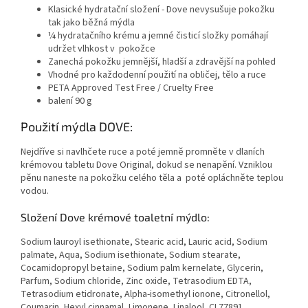
Klasické hydratační složení - Dove nevysušuje pokožku
tak jako běžná mýdla
¼ hydratačního krému a jemné čisticí složky pomáhají
udržet vlhkost v pokožce
Zanechá pokožku jemnější, hladší a zdravější na pohled
Vhodné pro každodenní použití na obličej, tělo a ruce
PETA Approved Test Free / Cruelty Free
balení 90 g
Použití mýdla DOVE:
Nejdříve si navlhčete ruce a poté jemně promněte v dlaních
krémovou tabletu Dove Original, dokud se nenapění. Vzniklou
pěnu naneste na pokožku celého těla a poté opláchněte teplou
vodou.
Složení Dove krémové toaletní mýdlo:
Sodium lauroyl isethionate, Stearic acid, Lauric acid, Sodium
palmate, Aqua, Sodium isethionate, Sodium stearate,
Cocamidopropyl betaine, Sodium palm kernelate, Glycerin,
Parfum, Sodium chloride, Zinc oxide, Tetrasodium EDTA,
Tetrasodium etidronate, Alpha-isomethyl ionone, Citronellol,
Coumarin, Hexyl cinnamal, Limonene, Linalool, CI 77891.