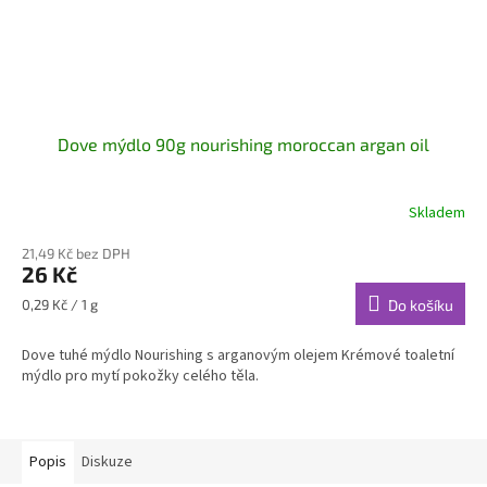
Dove mýdlo 90g nourishing moroccan argan oil
Skladem
21,49 Kč bez DPH
26 Kč
Měrná
0,29 Kč / 1 g
Do košíku
cena:
Dove tuhé mýdlo Nourishing s arganovým olejem Krémové toaletní
mýdlo pro mytí pokožky celého těla.
Popis
Diskuze