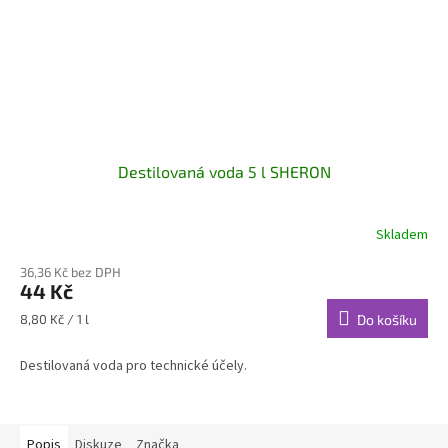
Destilovaná voda 5 l SHERON
Skladem
36,36 Kč bez DPH
44 Kč
Měrná
8,80 Kč / 1 l
Do košíku
cena:
Destilovaná voda pro technické účely.
Popis
Diskuze
Značka