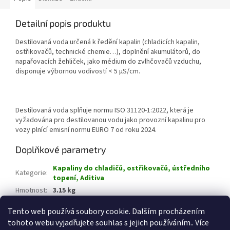
Detailní popis produktu
Destilovaná voda určená k ředění kapalin (chladicích kapalin,
ostřikovačů, technické chemie…), doplnění akumulátorů, do
napařovacích žehliček, jako médium do zvlhčovačů vzduchu,
disponuje výbornou vodivostí < 5 µS/cm.
Destilovaná voda splňuje normu ISO 31120-1:2022, která je
vyžadována pro destilovanou vodu jako provozní kapalinu pro
vozy plnící emisní normu EURO 7 od roku 2024.
Doplňkové parametry
Kapaliny do chladičů, ostřikovačů, ústředního
Kategorie
:
topení, Aditiva
Hmotnost
:
3.15 kg
EAN
:
8595642004391
Tento web používá soubory cookie. Dalším procházením
tohoto webu vyjadřujete souhlas s jejich používáním.. Více