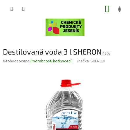
Přejít
NÁKUP
na
obsah
KOŠÍK
Destilovaná voda 3 l SHERON
4868
Průměrné
Neohodnoceno
Podrobnosti hodnocení
Značka:
SHERON
hodnocení
produktu
je
0,0
z
5
hvězdiček.