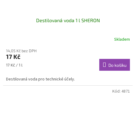
Destilovaná voda 1 l SHERON
Skladem
14,05 Kč bez DPH
17 Kč
Měrná
17 Kč / 1 l
Do košíku
cena:
Destilovaná voda pro technické účely.
Kód:
4871