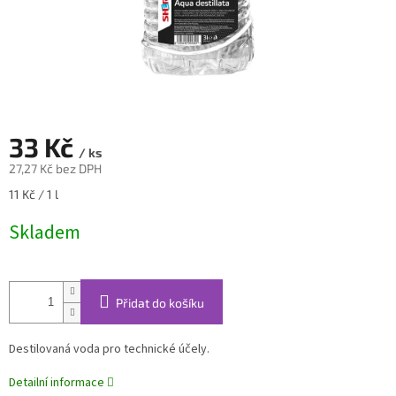
33 Kč
/ ks
27,27 Kč bez DPH
Měrná
11 Kč / 1 l
cena:
Skladem
Přidat do košíku
Destilovaná voda pro technické účely.
Detailní informace