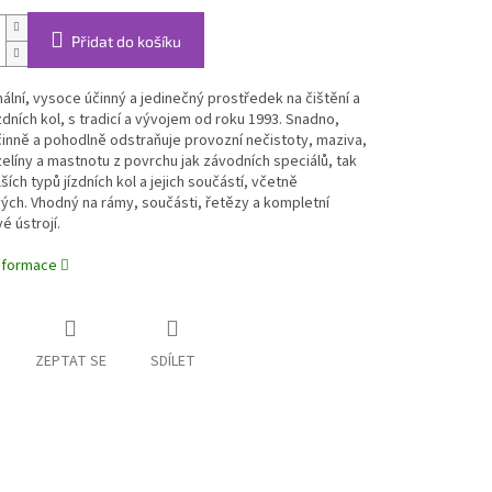
Přidat do košíku
ální, vysoce účinný a jedinečný prostředek na čištění a
zdních kol, s tradicí a vývojem od roku 1993. Snadno,
činně a pohodlně odstraňuje provozní nečistoty, maziva,
zelíny a mastnotu z povrchu jak závodních speciálů, tak
ších typů jízdních kol a jejich součástí, včetně
ch. Vhodný na rámy, součásti, řetězy a kompletní
 ústrojí.
informace
ZEPTAT SE
SDÍLET