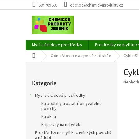
Přejít
584 409 535
obchod@chemickeprodukty.cz
na
obsah
Mycí a úklidové prostředky
Prostředky na mytí kuc
Domů
Odmašťovače a speciální čističe
Cyklo St
P
Cykl
o
Přeskočit
s
Průměr
Neohod
Kategorie
kategorie
t
hodnoce
r
produkt
Mycí a úklidové prostředky
a
je
Na podlahy a ostatní omyvatelné
0,0
n
povrchy
z
n
Na okna
5
í
hvězdič
Přípravky na nábytek
p
Prostředky na mytí kuchyňských povrchů
a
a nádobí