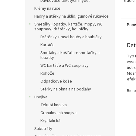
Dávkovače tekutých mýdel
tradic
Snadno
Krémy na ruce
pohodl
Hadry a utěrky na úklid, gumové rukavice
nečist
vazelí
Smetáky, lopatky, kartáče, mopy, WC
Popi
soupravy, drátěnky, houbičky
jak zá
všech 
Drátěnky + mycí houby a houbičky
a jeji
Det
Kartáče
karbon
součás
Smetáky a košťata + smetáčky a
Typ 
lopatky
převod
vyso
WC kartáče a WC soupravy
ústro
Rohože
Možn
efekt
Odpadkové koše
Stěrky na okna a na podlahy
Biol
Hnojiva
Tekutá hnojiva
Granulovaná hnojiva
Krystalická
Substráty