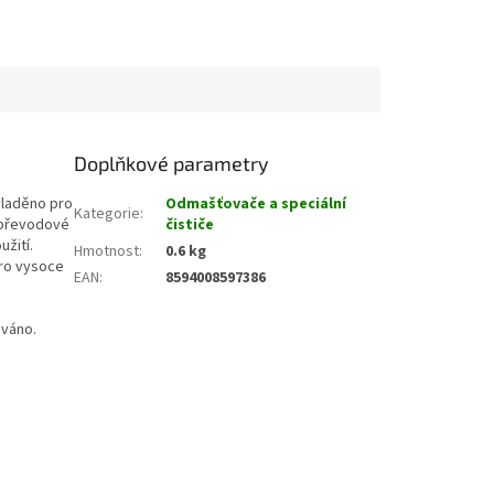
Doplňkové parametry
yladěno pro
Odmašťovače a speciální
Kategorie
:
, převodové
čističe
užití.
Hmotnost
:
0.6 kg
pro vysoce
EAN
:
8594008597386
ováno.