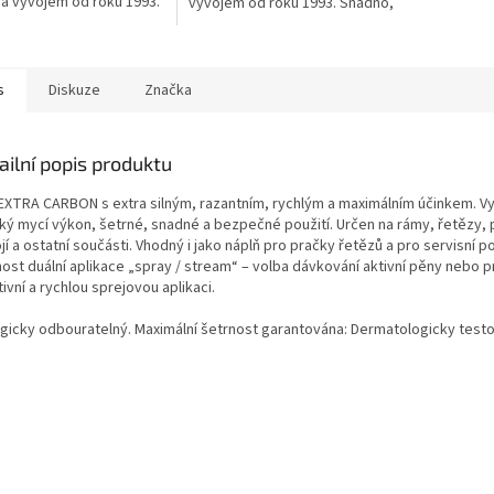
í a vývojem od roku 1993.
vývojem od roku 1993. Snadno,
, rychle, účinně a
rychle, účinně a pohodlně
ně odstraňuje provozní
odstraňuje provozní nečistoty,
oty, maziva, oleje,
maziva, oleje, vazelíny a
ny a mastnotu z povrchu
mastnotu z povrchu jak
s
Diskuze
Značka
vodních speciálů, tak
závodních speciálů, tak všech
dalších typů jízdních kol
dalších typů jízdních kol a jejich
ch součástí, včetně
součástí, včetně karbonových.
ailní popis produktu
ových. Vhodný na rámy,
Vhodný na rámy, součásti,
ti, řetězy a kompletní
řetězy a kompletní převodové
EXTRA CARBON s extra silným, razantním, rychlým a maximálním účinkem. V
ové ústrojí.
ústrojí.
ký mycí výkon, šetrné, snadné a bezpečné použití. Určen na rámy, řetězy
jí a ostatní součásti. Vhodný i jako náplň pro pračky řetězů a pro servisní po
ost duální aplikace „spray / stream“ – volba dávkování aktivní pěny nebo 
ivní a rychlou sprejovou aplikaci.
ogicky odbouratelný. Maximální šetrnost garantována: Dermatologicky test