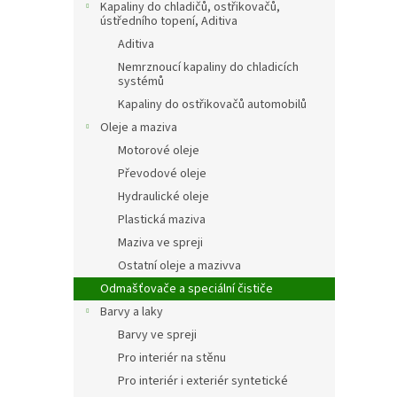
Kapaliny do chladičů, ostřikovačů,
ústředního topení, Aditiva
Aditiva
Nemrznoucí kapaliny do chladicích
systémů
Kapaliny do ostřikovačů automobilů
Oleje a maziva
Motorové oleje
Převodové oleje
Hydraulické oleje
Plastická maziva
Maziva ve spreji
Ostatní oleje a mazivva
Odmašťovače a speciální čističe
Barvy a laky
Barvy ve spreji
Pro interiér na stěnu
Pro interiér i exteriér syntetické