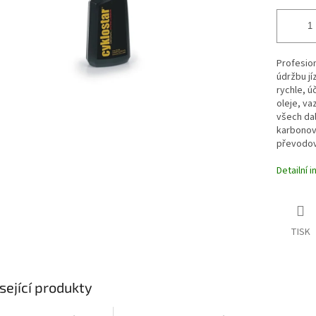
Profesion
údržbu jí
rychle, ú
oleje, va
všech dal
karbonový
převodové
Detailní 
TISK
sející produkty