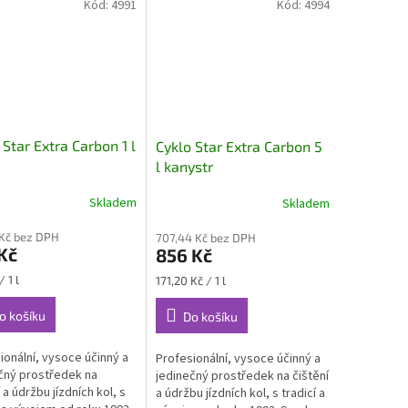
Kód:
4991
Kód:
4994
 Star Extra Carbon 1 l
Cyklo Star Extra Carbon 5
l kanystr
Skladem
Skladem
 Kč bez DPH
707,44 Kč bez DPH
Kč
856 Kč
Měrná
/ 1 l
171,20 Kč / 1 l
cena:
o košíku
Do košíku
ionální, vysoce účinný a
Profesionální, vysoce účinný a
čný prostředek na
jedinečný prostředek na čištění
 a údržbu jízdních kol, s
a údržbu jízdních kol, s tradicí a