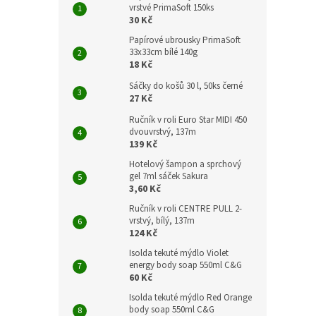
vrstvé PrimaSoft 150ks
30 Kč
Papírové ubrousky PrimaSoft
33x33cm bílé 140g
18 Kč
Sáčky do košů 30 l, 50ks černé
27 Kč
Ručník v roli Euro Star MIDI 450
dvouvrstvý, 137m
139 Kč
Hotelový šampon a sprchový
gel 7ml sáček Sakura
3,60 Kč
Ručník v roli CENTRE PULL 2-
vrstvý, bílý, 137m
124 Kč
Isolda tekuté mýdlo Violet
energy body soap 550ml C&G
60 Kč
Isolda tekuté mýdlo Red Orange
body soap 550ml C&G