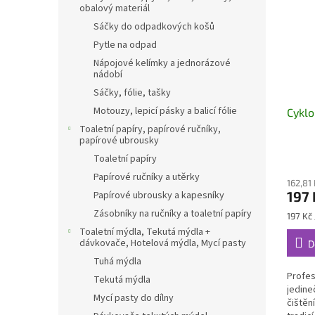
obalový materiál
Sáčky do odpadkových košů
Pytle na odpad
Nápojové kelímky a jednorázové
nádobí
Sáčky, fólie, tašky
Motouzy, lepicí pásky a balicí fólie
Cyklo
Toaletní papíry, papírové ručníky,
papírové ubrousky
Toaletní papíry
Papírové ručníky a utěrky
162,81
197 
Papírové ubrousky a kapesníky
Zásobníky na ručníky a toaletní papíry
Měrná
197 Kč 
cena:
Toaletní mýdla, Tekutá mýdla +
dávkovače, Hotelová mýdla, Mycí pasty
D
Tuhá mýdla
Profes
Tekutá mýdla
jedine
Mycí pasty do dílny
čištění