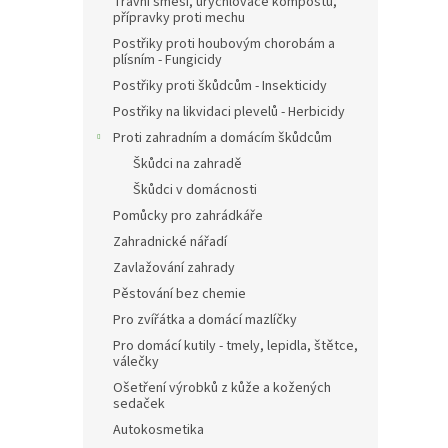
Travní směsi, urychlovače kompostu,
přípravky proti mechu
Postřiky proti houbovým chorobám a
plísním - Fungicidy
Postřiky proti škůdcům - Insekticidy
Postřiky na likvidaci plevelů - Herbicidy
Proti zahradním a domácím škůdcům
Škůdci na zahradě
Škůdci v domácnosti
Pomůcky pro zahrádkáře
Zahradnické nářadí
Zavlažování zahrady
Pěstování bez chemie
Pro zvířátka a domácí mazlíčky
Pro domácí kutily - tmely, lepidla, štětce,
válečky
Ošetření výrobků z kůže a kožených
sedaček
Autokosmetika