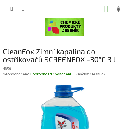
Přejít
NÁKUP
na
obsah
KOŠÍK
CleanFox Zimní kapalina do
ostřikovačů SCREENFOX -30°C 3 l
4859
Průměrné
Neohodnoceno
Podrobnosti hodnocení
Značka:
CleanFox
hodnocení
produktu
je
0,0
z
5
hvězdiček.