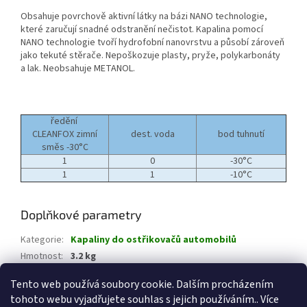
Obsahuje povrchově aktivní látky na bázi NANO technologie,
které zaručují snadné odstranění nečistot. Kapalina pomocí
NANO technologie tvoří hydrofobní nanovrstvu a působí zároveň
jako tekuté stěrače. Nepoškozuje plasty, pryže, polykarbonáty
a lak. Neobsahuje METANOL.
ředění
CLEANFOX zimní
dest. voda
bod tuhnutí
směs -30°C
1
0
-30°C
1
1
-10°C
Doplňkové parametry
Kategorie
:
Kapaliny do ostřikovačů automobilů
Hmotnost
:
3.2 kg
EAN
:
8594203820029
Tento web používá soubory cookie. Dalším procházením
tohoto webu vyjadřujete souhlas s jejich používáním.. Více