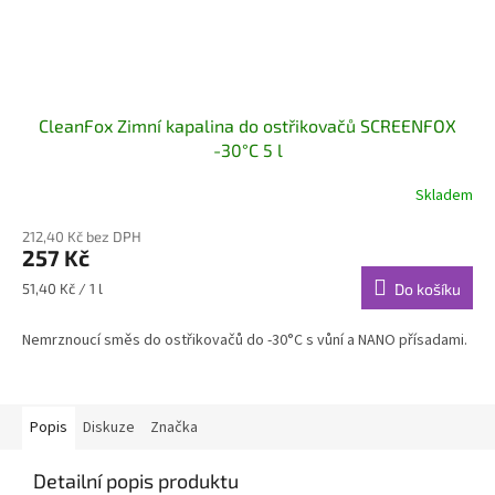
CleanFox Zimní kapalina do ostřikovačů SCREENFOX
-30°C 5 l
Skladem
212,40 Kč bez DPH
257 Kč
Měrná
51,40 Kč / 1 l
Do košíku
cena:
Nemrznoucí směs do ostřikovačů do -30°C s vůní a NANO přísadami.
Popis
Diskuze
Značka
Detailní popis produktu