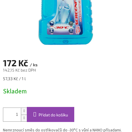
172 Kč
/ ks
142,15 Kč bez DPH
Měrná
57,33 Kč / 1 l
cena:
Skladem
Přidat do košíku
Nemrznoucí směs do ostřikovačů do -30°C s vůní a NANO přísadami.