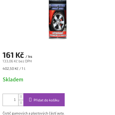
161 Kč
/ ks
133,06 Kč bez DPH
Měrná
402,50 Kč / 1 l
cena:
Skladem
Přidat do košíku
Čistič gumových a plastových částí auta.