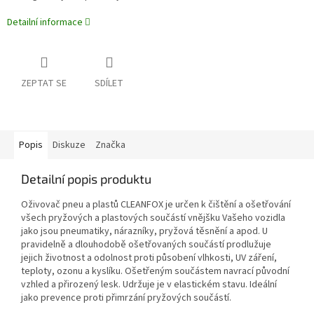
Detailní informace
ZEPTAT SE
SDÍLET
Popis
Diskuze
Značka
Detailní popis produktu
Oživovač pneu a plastů CLEANFOX je určen k čištění a ošetřování
všech pryžových a plastových součástí vnějšku Vašeho vozidla
jako jsou pneumatiky, nárazníky, pryžová těsnění a apod. U
pravidelně a dlouhodobě ošetřovaných součástí prodlužuje
jejich životnost a odolnost proti působení vlhkosti, UV záření,
teploty, ozonu a kyslíku. Ošetřeným součástem navrací původní
vzhled a přirozený lesk. Udržuje je v elastickém stavu. Ideální
jako prevence proti přimrzání pryžových součástí.