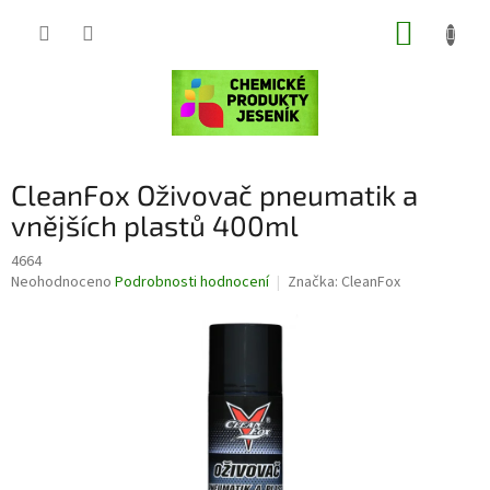
Přejít
NÁKUP
na
obsah
KOŠÍK
CleanFox Oživovač pneumatik a
vnějších plastů 400ml
4664
Průměrné
Neohodnoceno
Podrobnosti hodnocení
Značka:
CleanFox
hodnocení
produktu
je
0,0
z
5
hvězdiček.