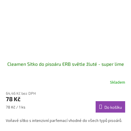
Cleamen Sítko do pisoáru ERB světle žluté - super lime
Skladem
64,46 Kč bez DPH
78 Kč
Měrná
78 Kč / 1 ks
Do košíku
cena:
Voňavé sítko s intenzivní parfemací vhodné do všech typů pisoárů.