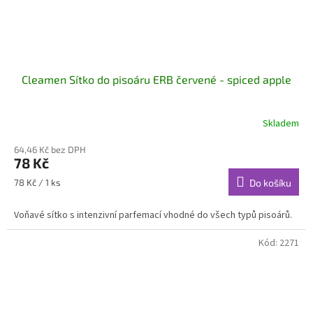
Cleamen Sítko do pisoáru ERB červené - spiced apple
Skladem
64,46 Kč bez DPH
78 Kč
Měrná
78 Kč / 1 ks
Do košíku
cena:
Voňavé sítko s intenzivní parfemací vhodné do všech typů pisoárů.
Kód:
2271