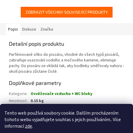
ZOBRAZIT VŠECHNY SOUVISEJÍCÍ PRODUKTY
Popis
Diskuze
Značka
Detailní popis produktu
Parfémované sítko do pisoáru, vhodné do všech typů pisoárů,
zabraňuje usazování vodního a močového kamene, eliminuje
pachy. Do pisoáru se vkládá tak, aby bodlinky směřovaly nahoru -
okolí pisoáru zůstane čisté.​
Doplňkové parametry
Kategorie
:
Osvěžovače vzduchu + WC bloky
Hmotnost
:
0.15 kg
EAN
:
8595683802666
Tento web používá soubory cookie. Dalším procházením
tohoto webu vyjadřujete souhlas s jejich používáním.. Více
Z
informací
zde
.
á