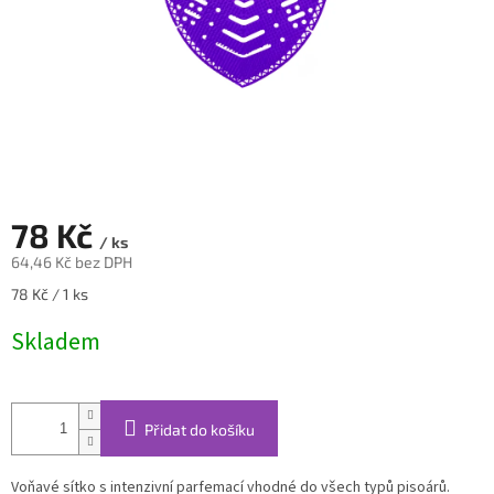
78 Kč
/ ks
64,46 Kč bez DPH
Měrná
78 Kč / 1 ks
cena:
Skladem
Přidat do košíku
Voňavé sítko s intenzivní parfemací vhodné do všech typů pisoárů.