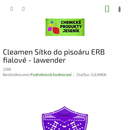
Přejít
NÁKUP
na
obsah
KOŠÍK
Cleamen Sítko do pisoáru ERB
fialové - lawender
2268
Průměrné
Neohodnoceno
Podrobnosti hodnocení
Značka:
CLEAMEN
hodnocení
produktu
je
0,0
z
5
hvězdiček.