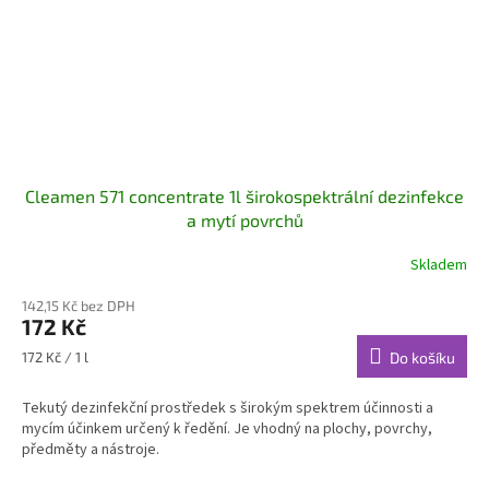
Cleamen 571 concentrate 1l širokospektrální dezinfekce
a mytí povrchů
Skladem
142,15 Kč bez DPH
172 Kč
Měrná
172 Kč / 1 l
Do košíku
cena:
Tekutý dezinfekční prostředek s širokým spektrem účinnosti a
mycím účinkem určený k ředění. Je vhodný na plochy, povrchy,
předměty a nástroje.