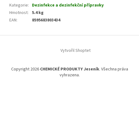
Kategorie
:
Dezinfekce a dezinfekční přípravky
Hmotnost
:
5.4 kg
EAN
:
8595683803434
Z
á
Vytvořil Shoptet
p
a
t
Copyright 2026
CHEMICKÉ PRODUKTY Jeseník
. Všechna práva
í
vyhrazena.