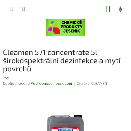
Přejít
NÁKUP
na
obsah
KOŠÍK
Cleamen 571 concentrate 5l
širokospektrální dezinfekce a mytí
povrchů
759
Průměrné
Neohodnoceno
Podrobnosti hodnocení
Značka:
CLEAMEN
hodnocení
produktu
je
0,0
z
5
hvězdiček.