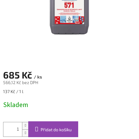
685 Kč
/ ks
566,12 Kč bez DPH
Měrná
137 Kč / 1 l
cena:
Skladem
Přidat do košíku