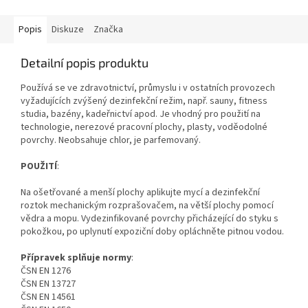
Popis
Diskuze
Značka
Detailní popis produktu
Používá se ve zdravotnictví, průmyslu i v ostatních provozech
vyžadujících zvýšený dezinfekční režim, např. sauny, fitness
studia, bazény, kadeřnictví apod. Je vhodný pro použití na
technologie, nerezové pracovní plochy, plasty, voděodolné
povrchy. Neobsahuje chlor, je parfemovaný.
POUŽITÍ
:
Na ošetřované a menší plochy aplikujte mycí a dezinfekční
roztok mechanickým rozprašovačem, na větší plochy pomocí
vědra a mopu. Vydezinfikované povrchy přicházející do styku s
pokožkou, po uplynutí expoziční doby opláchněte pitnou vodou.
Přípravek splňuje normy
:
ČSN EN 1276
ČSN EN 13727
ČSN EN 14561