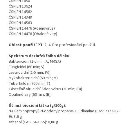
ČSN EN 1650
ČSN EN 13624
ČSN EN 14562
ČSN EN 14348
ČSN EN 14563
ČSN EN 14476 (Adenovirus)
ČSN EN 14476 (Obalené viry)
Oblast použití PT
: 2, 4. Pro profesionální použití.
Spektrum dezinfekčního účinku
:
Baktericidní (1-5 min; A, MRSA)
Fungicidní (60 min; V)
Levurocidní (1-5 min; (V))
Mykobaktericidní (60 min; M)
Tuberkulózní (60 min; T)
Částečně virucidní Adenovirus (30 min; (B))
Obalené viry (60 min; (B))
Účinná biocidní látka (g/100g)
:
N-(3-aminopropyl)-N-dodecylpropane-1,3,diamine (CAS: 2372-82-
9): 3,6 g
ethanol (CAS: 64-17-5): 0,86 g