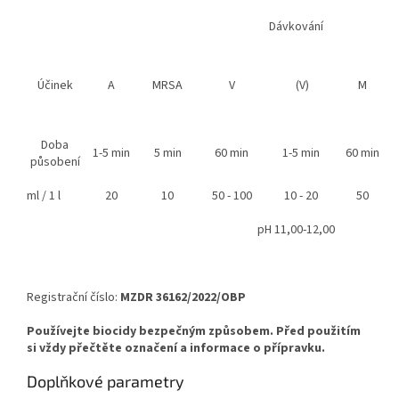
Dávkování
Účinek
A
MRSA
V
(V)
M
Doba
1-5 min
5 min
60 min
1-5 min
60 min
působení
ml / 1 l
20
10
50 - 100
10 - 20
50
pH 11,00-12,00
Registrační číslo:
MZDR 36162/2022/OBP
Používejte biocidy bezpečným způsobem. Před použitím
si vždy přečtěte označení a informace o přípravku.
Doplňkové parametry