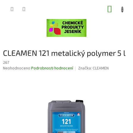
Přejít
NÁKUP
na
obsah
KOŠÍK
CLEAMEN 121 metalický polymer 5 l
267
Průměrné
Neohodnoceno
Podrobnosti hodnocení
Značka:
CLEAMEN
hodnocení
produktu
je
0,0
z
5
hvězdiček.