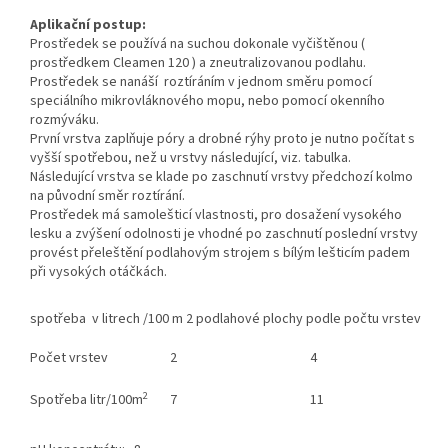
Aplikační postup:
Prostředek se používá na suchou dokonale vyčištěnou (
prostředkem Cleamen 120 ) a zneutralizovanou podlahu.
Prostředek se nanáší roztíráním v jednom směru pomocí
speciálního mikrovláknového mopu, nebo pomocí okenního
rozmýváku.
První vrstva zaplňuje póry a drobné rýhy proto je nutno počítat s
vyšší spotřebou, než u vrstvy následující, viz. tabulka.
Následující vrstva se klade po zaschnutí vrstvy předchozí kolmo
na původní směr roztírání.
Prostředek má samolešticí vlastnosti, pro dosažení vysokého
lesku a zvýšení odolnosti je vhodné po zaschnutí poslední vrstvy
provést přeleštění podlahovým strojem s bílým lešticím padem
při vysokých otáčkách.
spotřeba v litrech /100 m 2 podlahové plochy podle počtu vrstev
Počet vrstev
2
4
2
Spotřeba litr/100m
7
11