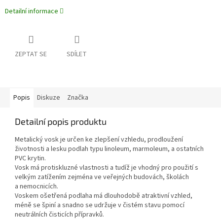
Detailní informace
ZEPTAT SE
SDÍLET
Popis
Diskuze
Značka
Detailní popis produktu
Metalický vosk je určen ke zlepšení vzhledu, prodloužení
životnosti a lesku podlah typu linoleum, marmoleum, a ostatních
PVC krytin.
Vosk má protiskluzné vlastnosti a tudíž je vhodný pro použití s
velkým zatížením zejména ve veřejných budovách, školách
a nemocnicích.
Voskem ošetřená podlaha má dlouhodobě atraktivní vzhled,
méně se špiní a snadno se udržuje v čistém stavu pomocí
neutrálních čisticích přípravků.