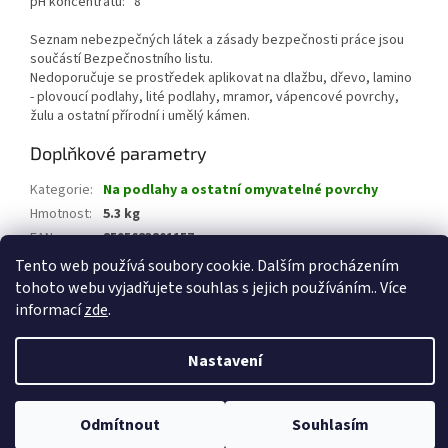
pH koncentrátu: 8
Seznam nebezpečných látek a zásady bezpečnosti práce jsou
součástí Bezpečnostního listu.
Nedoporučuje se prostředek aplikovat na dlažbu, dřevo, lamino
- plovoucí podlahy, lité podlahy, mramor, vápencové povrchy,
žulu a ostatní přírodní i umělý kámen.
Doplňkové parametry
Kategorie
:
Na podlahy a ostatní omyvatelné povrchy
Hmotnost
:
5.3 kg
EAN
:
8595683801157
Tento web používá soubory cookie. Dalším procházením
tohoto webu vyjadřujete souhlas s jejich používáním.. Více
Z
informací
zde
.
á
Vytvořil Shoptet
p
Nastavení
a
t
Copyright 2026
CHEMICKÉ PRODUKTY Jeseník
. Všechna práva
í
vyhrazena.
Odmítnout
Souhlasím