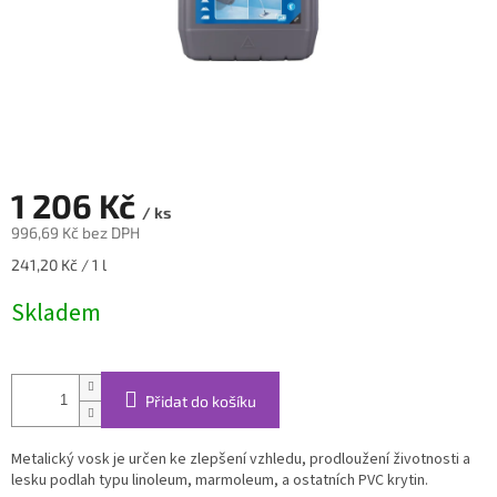
1 206 Kč
/ ks
996,69 Kč bez DPH
Měrná
241,20 Kč / 1 l
cena:
Skladem
Přidat do košíku
Metalický vosk je určen ke zlepšení vzhledu, prodloužení životnosti a
lesku podlah typu linoleum, marmoleum, a ostatních PVC krytin.