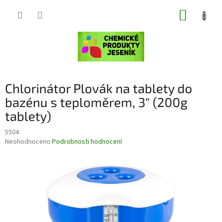
Přejít
NÁKUP
na
obsah
KOŠÍK
Chlorinátor Plovák na tablety do
bazénu s teploměrem, 3" (200g
tablety)
5504
Průměrné
Neohodnoceno
Podrobnosti hodnocení
hodnocení
produktu
je
0,0
z
5
hvězdiček.