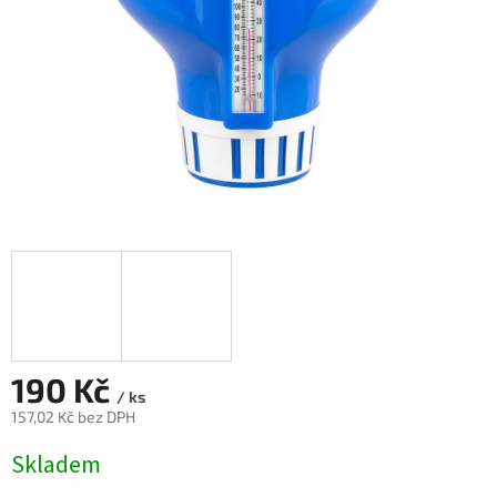
190 Kč
/ ks
157,02 Kč bez DPH
Měrná
Skladem
cena: