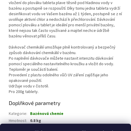
vložení do plováku tableta plave těsně pod hladinou vody v
bazénu a postupně se rozpouští. Díky tomu jedna tableta vydrží
desinfikovat vodu ve Vašem bazénu až 1 týden, postupně se z ní
uvolňuje aktivní chlor a nedochází k přechlorování. Dávkování
pomocí plováku a tablet je ideální pro menší privátní bazény,
které nejsou tak často využívané a majitel nechce údržbě
bazénu věnovat příliš času.
Dávkovač chemikálií umožňuje plně kontrolovaný a bezpečný
způsob dávkování chemikálií v bazénu.
Po naplnění dávkovače můžete nastavit intenzitu dávkování
pomocí speciálního nastavitelného kroužku a vložit do vody.
Teploměr je součástí balení.
Provedení z plastu odolného vůči UV záření zajišťuje jeho
opakované použití.
Udržuje vodu v čistotě.
Pro 200g tablety.
Doplňkové parametry
Kategorie
:
Bazénová chemie
Hmotnost
:
0.8 kg
EAN
:
8585023344895