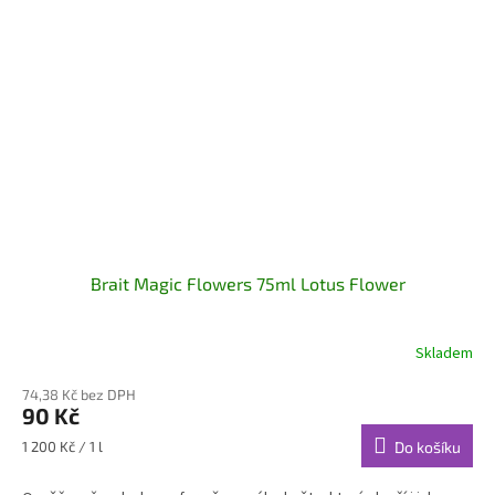
Brait Magic Flowers 75ml Lotus Flower
Skladem
74,38 Kč bez DPH
90 Kč
Měrná
1 200 Kč / 1 l
Do košíku
cena: