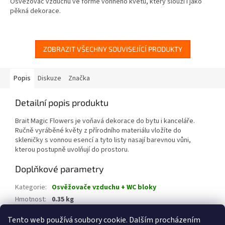
Osvěžovač vzduchu ve formě vonného květu, který slouží i jako
pěkná dekorace.
ZOBRAZIT VŠECHNY SOUVISEJÍCÍ PRODUKTY
Popis
Diskuze
Značka
Detailní popis produktu
Brait Magic Flowers je voňavá dekorace do bytu i kanceláře.
Ručně vyráběné květy z přírodního materiálu vložíte do
skleničky s vonnou esencí a tyto listy nasají barevnou vůni,
kterou postupně uvolňují do prostoru.
Doplňkové parametry
Kategorie
:
Osvěžovače vzduchu + WC bloky
Hmotnost
:
0.35 kg
EAN
:
5908241722796
Tento web používá soubory cookie. Dalším procházením