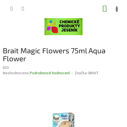
Přejít
NÁKUP
na
obsah
KOŠÍK
Brait Magic Flowers 75ml Aqua
Flower
633
Průměrné
Neohodnoceno
Podrobnosti hodnocení
Značka:
BRAIT
hodnocení
produktu
je
0,0
z
5
hvězdiček.