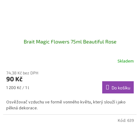
Brait Magic Flowers 75ml Beautiful Rose
Skladem
74,38 Kč bez DPH
90 Kč
Měrná
1 200 Kč / 1 l
Do košíku
cena:
Osvěžovač vzduchu ve formě vonného květu, který slouží i jako
pěkná dekorace.
Kód:
639