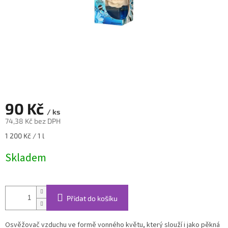
90 Kč
/ ks
74,38 Kč bez DPH
Měrná
1 200 Kč / 1 l
cena:
Skladem
Přidat do košíku
Osvěžovač vzduchu ve formě vonného květu, který slouží i jako pěkná