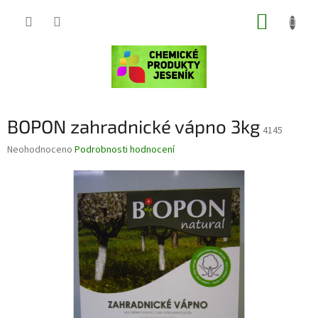
Přejít
NÁKUP
na
obsah
KOŠÍK
BOPON zahradnické vápno 3kg
4145
Průměrné
Neohodnoceno
Podrobnosti hodnocení
hodnocení
produktu
je
0,0
z
5
hvězdiček.