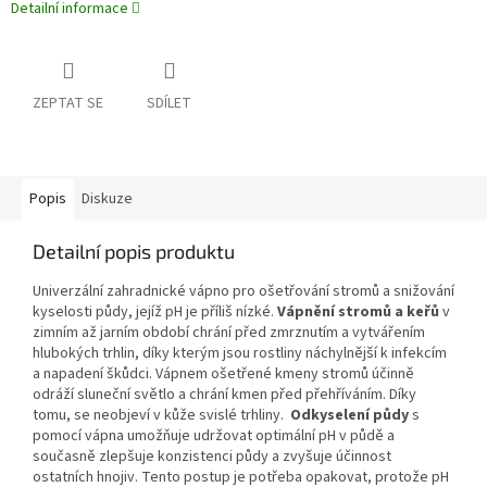
Detailní informace
ZEPTAT SE
SDÍLET
Popis
Diskuze
Detailní popis produktu
Univerzální zahradnické vápno pro ošetřování stromů a snižování
kyselosti půdy, jejíž pH je příliš nízké.
Vápnění stromů a keřů
v
zimním až jarním období chrání před zmrznutím a vytvářením
hlubokých trhlin, díky kterým jsou rostliny náchylnější k infekcím
a napadení škůdci. Vápnem ošetřené kmeny stromů účinně
odráží sluneční světlo a chrání kmen před přehříváním. Díky
tomu, se neobjeví v kůže svislé trhliny.
Odkyselení půdy
s
pomocí vápna umožňuje udržovat optimální pH v půdě a
současně zlepšuje konzistenci půdy a zvyšuje účinnost
ostatních hnojiv. Tento postup je potřeba opakovat, protože pH