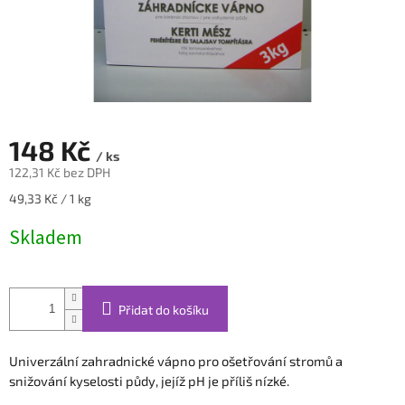
148 Kč
/ ks
122,31 Kč bez DPH
Měrná
49,33 Kč / 1 kg
cena:
Skladem
Přidat do košíku
Univerzální zahradnické vápno pro ošetřování stromů a
snižování kyselosti půdy, jejíž pH je příliš nízké.